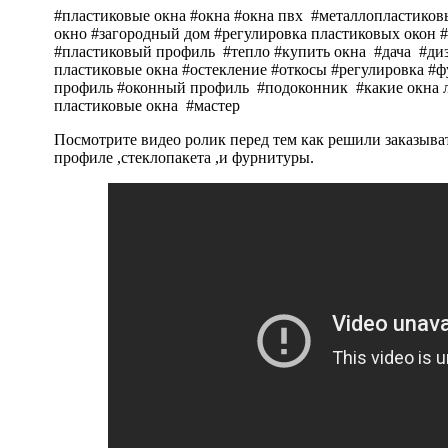
#пластиковые окна #окна #окна пвх #металлопластиковы
окно #загородный дом #регулировка пластиковых окон 
#пластиковый профиль #тепло #купить окна #дача #диз
пластиковые окна #остекление #откосы #регулировка #
профиль #оконный профиль #подоконник #какие окна л
пластиковые окна #мастер
Посмотрите видео ролик перед тем как решили заказыват
профиле ,стеклопакета ,и фурнитуры.