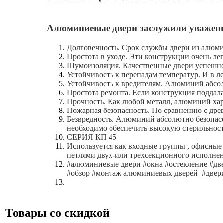
Алюминиевые двери заслужили уважение
Долговечность. Срок службы двери из алюмин
Простота в уходе. Эти конструкции очень ле
Шумоизоляция. Качественные двери успешно
Устойчивость к перепадам температур. И в л
Устойчивость к вредителям. Алюминий абсо
Простота ремонта. Если конструкция поддал
Прочность. Как любой металл, алюминий хар
Пожарная безопасность. По сравнению с древ
Безвредность. Алюминий абсолютно безопасен
необходимо обеспечить высокую стерильност
СЕРИЯ КП 45
Используется как входные группы , офисные
петлями двух-или трехсекционного исполне
#алюминиевые двери #окна #остекление #д
#обзор #монтаж алюминиевых дверей #двер
Товары со скидкой