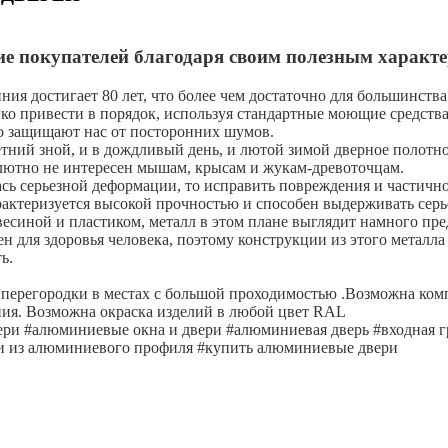
 покупателей благодаря своим полезным характе
ия достигает 80 лет, что более чем достаточно для большинства
гко привести в порядок, используя стандартные моющие средства
 защищают нас от посторонних шумов.
етний зной, и в дождливый день, и лютой зимой дверное полотн
лютно не интересен мышам, крысам и жукам-древоточцам.
ась серьезной деформации, то исправить повреждения и частичн
актеризуется высокой прочностью и способен выдерживать серь
есиной и пластиком, металл в этом плане выглядит намного пре
 для здоровья человека, поэтому конструкции из этого металла
ь.
 перегородки в местах с большой проходимостью .Возможна комп
ния. Возможна окраска изделий в любой цвет RAL
вери #алюминиевые окна и двери #алюминиевая дверь #входна
и из алюминиевого профиля #купить алюминиевые двери