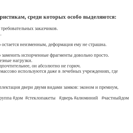
ристикам, среди которых особо выделяются:
 требовательных заказчиков.
.
о остается неизменным, деформация ему не страшна.
о заменить испорченные фрагменты довольно просто.
езные нагрузки.
дпочтительнее, он абсолютно не горюч.
 массово используются даже в лечебных учреждениях, где
лектация двери двумя видами замков: эконом и премиум,
я группа #дом #стеклопакеты #дверь #алюминий #частныйдом